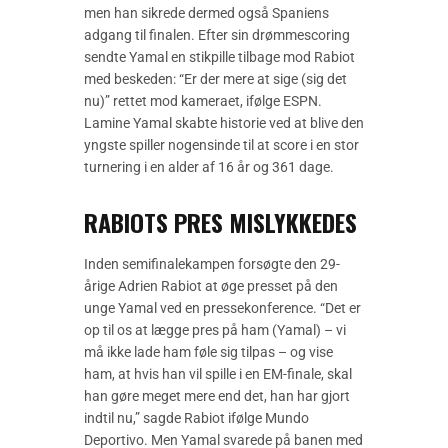
men han sikrede dermed også Spaniens
adgang til finalen. Efter sin drømmescoring
sendte Yamal en stikpille tilbage mod Rabiot
med beskeden: “Er der mere at sige (sig det
nu)” rettet mod kameraet, ifølge ESPN.
Lamine Yamal skabte historie ved at blive den
yngste spiller nogensinde til at score i en stor
turnering i en alder af 16 år og 361 dage.
RABIOTS PRES MISLYKKEDES
Inden semifinalekampen forsøgte den 29-
årige Adrien Rabiot at øge presset på den
unge Yamal ved en pressekonference. “Det er
op til os at lægge pres på ham (Yamal) – vi
må ikke lade ham føle sig tilpas – og vise
ham, at hvis han vil spille i en EM-finale, skal
han gøre meget mere end det, han har gjort
indtil nu,” sagde Rabiot ifølge Mundo
Deportivo. Men Yamal svarede på banen med