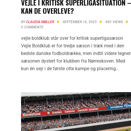
VEJLE I KRITISK SUPERLIGASITUATION 
KAN DE OVERLEVE?
BY
CLAUDIA MØLLER
SEPTEMBER 16, 2025
485
VIEWS
0
COMMENTS
vejle boldklub står over for kritisk superligasæson
Vejle Boldklub er for tredje sæson i træk med i den
bedste danske fodboldrække, men indtil videre tegner
sæsonen dystert for klubben fra Nørreskoven. Med
kun én sejr i de første otte kampe og placering…