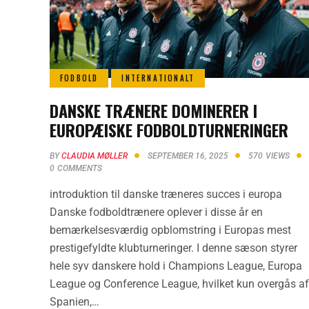
FODBOLD
INTERNATIONALT
DANSKE TRÆNERE DOMINERER I
EUROPÆISKE FODBOLDTURNERINGER
BY
CLAUDIA MØLLER
SEPTEMBER 16, 2025
570
VIEWS
0
COMMENTS
introduktion til danske træneres succes i europa
Danske fodboldtrænere oplever i disse år en
bemærkelsesværdig opblomstring i Europas mest
prestigefyldte klubturneringer. I denne sæson styrer
hele syv danskere hold i Champions League, Europa
League og Conference League, hvilket kun overgås af
Spanien,…