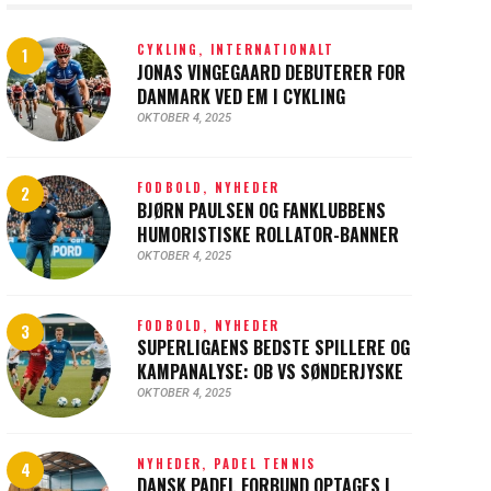
CYKLING,
INTERNATIONALT
JONAS VINGEGAARD DEBUTERER FOR
DANMARK VED EM I CYKLING
OKTOBER 4, 2025
FODBOLD,
NYHEDER
BJØRN PAULSEN OG FANKLUBBENS
HUMORISTISKE ROLLATOR-BANNER
OKTOBER 4, 2025
FODBOLD,
NYHEDER
SUPERLIGAENS BEDSTE SPILLERE OG
KAMPANALYSE: OB VS SØNDERJYSKE
OKTOBER 4, 2025
NYHEDER,
PADEL TENNIS
DANSK PADEL FORBUND OPTAGES I