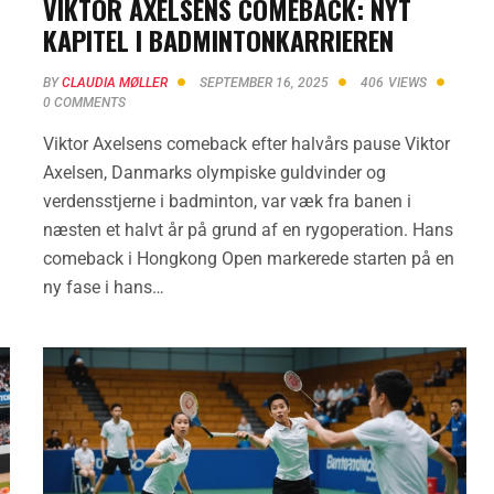
–
VIKTOR AXELSENS COMEBACK: NYT
KAPITEL I BADMINTONKARRIEREN
BY
CLAUDIA MØLLER
SEPTEMBER 16, 2025
406
VIEWS
0
COMMENTS
Viktor Axelsens comeback efter halvårs pause Viktor
Axelsen, Danmarks olympiske guldvinder og
verdensstjerne i badminton, var væk fra banen i
næsten et halvt år på grund af en rygoperation. Hans
comeback i Hongkong Open markerede starten på en
ny fase i hans…