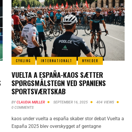
CYKLING
INTERNATIONALT
NYHEDER
VUELTA A ESPAÑA-KAOS SÆTTER
S
SPØRGSMÅLSTEGN VED SPANIENS
SPORTSVÆRTSKAB
BY
CLAUDIA MØLLER
SEPTEMBER 16, 2025
404
VIEWS
0
COMMENTS
kaos under vuelta a españa skaber stor debat Vuelta a
España 2025 blev overskygget af gentagne