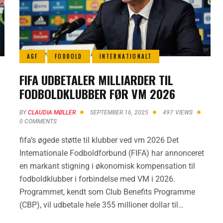
AGF
FODBOLD
INTERNATIONALT
FIFA UDBETALER MILLIARDER TIL
FODBOLDKLUBBER FØR VM 2026
BY
CLAUDIA MØLLER
SEPTEMBER 16, 2025
497
VIEWS
0
COMMENTS
fifa’s øgede støtte til klubber ved vm 2026 Det
Internationale Fodboldforbund (FIFA) har annonceret
en markant stigning i økonomisk kompensation til
fodboldklubber i forbindelse med VM i 2026.
Programmet, kendt som Club Benefits Programme
(CBP), vil udbetale hele 355 millioner dollar til…