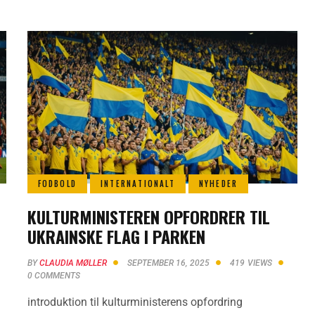
FODBOLD
INTERNATIONALT
NYHEDER
KULTURMINISTEREN OPFORDRER TIL
UKRAINSKE FLAG I PARKEN
BY
CLAUDIA MØLLER
SEPTEMBER 16, 2025
419
VIEWS
0
COMMENTS
introduktion til kulturministerens opfordring