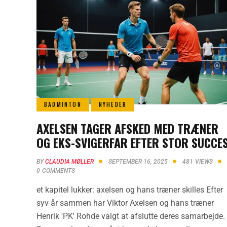
BADMINTON
NYHEDER
AXELSEN TAGER AFSKED MED TRÆNER
OG EKS-SVIGERFAR EFTER STOR SUCCE
BY
CLAUDIA MØLLER
SEPTEMBER 16, 2025
481
VIEWS
0
COMMENTS
et kapitel lukker: axelsen og hans træner skilles Efter
syv år sammen har Viktor Axelsen og hans træner
Henrik 'PK' Rohde valgt at afslutte deres samarbejde.