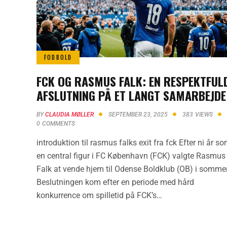
FODBOLD
FCK OG RASMUS FALK: EN RESPEKTFUL
AFSLUTNING PÅ ET LANGT SAMARBEJDE
BY
CLAUDIA MØLLER
SEPTEMBER 23, 2025
383
VIEWS
0
COMMENTS
introduktion til rasmus falks exit fra fck Efter ni år s
en central figur i FC København (FCK) valgte Rasmus
Falk at vende hjem til Odense Boldklub (OB) i sommer
Beslutningen kom efter en periode med hård
konkurrence om spilletid på FCK’s…