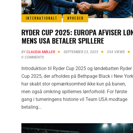
INTERNATIONALT
NYHEDER
RYDER CUP 2025: EUROPA AFVISER LØ
MENS USA BETALER SPILLERE
BY
CLAUDIA MØLLER
SEPTEMBER 23, 2025
554
VIEWS
0
COMMENTS
Introduktion til Ryder Cup 2025 og løndebatten Ryder
Cup 2025, der afholdes på Bethpage Black i New York
har skabt stor opmærksomhed ikke kun på banen,
men også omkring spillernes lønforhold. For første
gang i turneringens historie vil Team USA modtage
betaling…