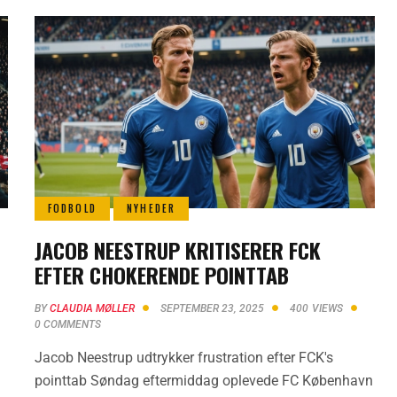
FODBOLD
NYHEDER
JACOB NEESTRUP KRITISERER FCK
EFTER CHOKERENDE POINTTAB
BY
CLAUDIA MØLLER
SEPTEMBER 23, 2025
400
VIEWS
0
COMMENTS
Jacob Neestrup udtrykker frustration efter FCK's
pointtab Søndag eftermiddag oplevede FC København