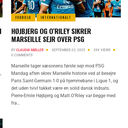
FODBOLD
INTERNATIONALT
N
HØJBJERG OG O’RILEY SIKRER
MARSEILLE SEJR OVER PSG
BY
CLAUDIA MØLLER
SEPTEMBER 23, 2025
394
VIEWS
0
COMMENTS
Marseille tager sæsonens første sejr mod PSG
,
Mandag aften skrev Marseille historie ved at besejre
Paris Saint-Germain 1-0 på hjemmebane i Ligue 1, og
det uden tvivl takket være en solid dansk indsats.
Pierre-Emile Højbjerg og Matt O'Riley var begge med
fra…