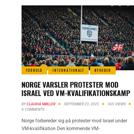
FODBOLD
INTERNATIONALT
NYHEDER
NORGE VARSLER PROTESTER MOD
ISRAEL VED VM-KVALIFIKATIONSKAMP
BY
CLAUDIA MØLLER
SEPTEMBER 23, 2025
365
VIEWS
0
COMMENTS
Norge forbereder sig på protester mod Israel under
VM-kvalifikation Den kommende VM-