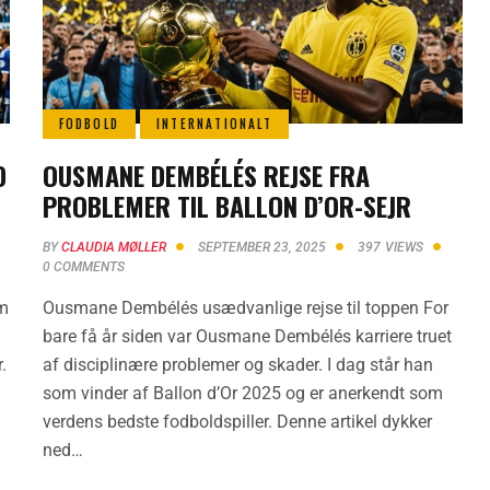
FODBOLD
INTERNATIONALT
D
OUSMANE DEMBÉLÉS REJSE FRA
PROBLEMER TIL BALLON D’OR-SEJR
BY
CLAUDIA MØLLER
SEPTEMBER 23, 2025
397
VIEWS
0
COMMENTS
om
Ousmane Dembélés usædvanlige rejse til toppen For
bare få år siden var Ousmane Dembélés karriere truet
.
af disciplinære problemer og skader. I dag står han
som vinder af Ballon d’Or 2025 og er anerkendt som
verdens bedste fodboldspiller. Denne artikel dykker
ned…