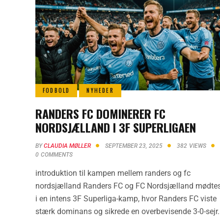
FODBOLD
NYHEDER
RANDERS FC DOMINERER FC
NORDSJÆLLAND I 3F SUPERLIGAEN
BY
CLAUDIA MØLLER
SEPTEMBER 23, 2025
382
VIEWS
0
COMMENTS
introduktion til kampen mellem randers og fc
nordsjælland Randers FC og FC Nordsjælland mødte
i en intens 3F Superliga-kamp, hvor Randers FC viste
stærk dominans og sikrede en overbevisende 3-0-sejr.