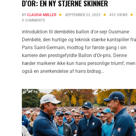
D’OR: EN NY STJERNE SKINNER
BY
CLAUDIA MØLLER
SEPTEMBER 23, 2025
433
VIEWS
0
COMMENTS
introduktion til dembélés ballon d'or-sejr Ousmane
Dembélé, den hurtige og teknisk stærke kantspiller fr
Paris Saint-Germain, modtog for første gang i sin
karriere den prestigefyldte Ballon d'Or-pris. Denne
hæder markerer ikke kun hans personlige triumf, men
også en anerkendelse af hans bidrag…