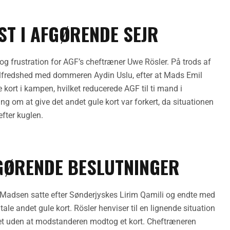
ST I AFGØRENDE SEJR
og frustration for AGF’s cheftræner Uwe Rösler. På trods af
 utilfredshed med dommeren Aydin Uslu, efter at Mads Emil
kort i kampen, hvilket reducerede AGF til ti mand i
g om at give det andet gule kort var forkert, da situationen
efter kuglen.
GØRENDE BESLUTNINGER
 Madsen satte efter Sønderjyskes Lirim Qamili og endte med
tale andet gule kort. Rösler henviser til en lignende situation
bet uden at modstanderen modtog et kort. Cheftræneren