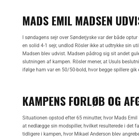
MADS EMIL MADSEN UDVI
I søndagens sejr over Sønderjyske var der både optur 
en solid 4-1 sejr, undlod Rösler ikke at udtrykke sin
Madsen blev udvist. Madsen pådrog sig sit andet gule 
slutningen af kampen. Rösler mener, at Usuls beslutnin
ifølge ham var en 50/50-bold, hvor begge spillere gik 
KAMPENS FORLØB OG AF
Situationen opstod efter 65 minutter, hvor Mads Emil
at nedlægge sin modspiller, hvilket resulterede i det fa
tidligere i kampen, hvor Mikael Anderson blev angre