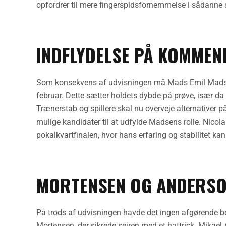
opfordrer til mere fingerspidsfornemmelse i sådanne s
INDFLYDELSE PÅ KOMMEN
Som konsekvens af udvisningen må Mads Emil Mads
februar. Dette sætter holdets dybde på prøve, især da
Trænerstab og spillere skal nu overveje alternativer 
mulige kandidater til at udfylde Madsens rolle. Nicola
pokalkvartfinalen, hvor hans erfaring og stabilitet ka
MORTENSEN OG ANDERSO
På trods af udvisningen havde det ingen afgørende b
Mortensen, der sikrede sejren med et hattrick. Mikael