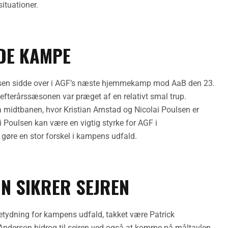
ituationer.
DE KAMPE
en sidde over i AGF’s næste hjemmekamp mod AaB den 23.
 efterårssæsonen var præget af en relativt smal trup.
på midtbanen, hvor Kristian Arnstad og Nicolai Poulsen er
i Poulsen kan være en vigtig styrke for AGF i
n gøre en stor forskel i kampens udfald.
N SIKRER SEJREN
etydning for kampens udfald, takket være Patrick
 Anderson bidrog til sejren ved også at komme på måltavlen,