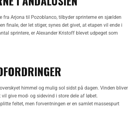
NE I ANDALUSIEN
 fra Arjona til Pozoblanco, tilbyder sprinterne en sjælden
inale, der let stiger, synes det givet, at etapen vil ende i
tal sprintere, er Alexander Kristoff blevet udpeget som
DFORDRINGER
 overskyet himmel og mulig sol sidst på dagen. Vinden bliver
t vil give mod- og sidevind i store dele af løbet.
splitte feltet, men forventningen er en samlet massespurt