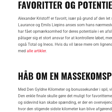
FAVORITTER OG POTENTI
Alexander Kristoff er favorit, især på grund af den let 
Laurance og Emils Liepins anses som hans nærmeste
har fået opmærksomhed for deres potentiale i en afslu
påtager sig et stort ansvar for at kontrollere løbet, m
også Total og Ineos. Hvis du vil læse mere om lignende
med
alle artikler
.
HÅB OM EN MASSEKOMSP
Med Den Gyldne Kilometer og bonussekunder i spil, vil 
Den enkle finale skulle gøre det muligt for favorittern
og sidevind kan skabe spænding, er der en overvejende
hvor den stigende sidste kilometer kan blive afgørend