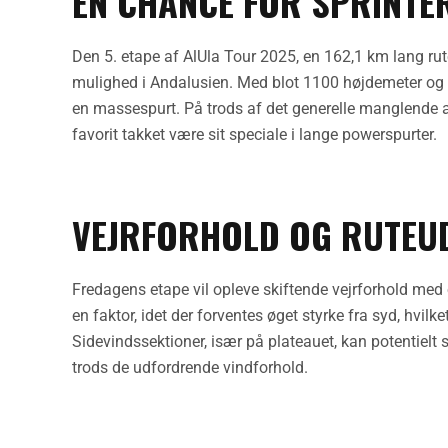
EN CHANCE FOR SPRINTER
Den 5. etape af AlUla Tour 2025, en 162,1 km lang rute
mulighed i Andalusien. Med blot 1100 højdemeter og en f
en massespurt. På trods af det generelle manglende an
favorit takket være sit speciale i lange powerspurter.
VEJRFORHOLD OG RUTEU
Fredagens etape vil opleve skiftende vejrforhold med
en faktor, idet der forventes øget styrke fra syd, hvilke
Sidevindssektioner, især på plateauet, kan potentielt 
trods de udfordrende vindforhold.