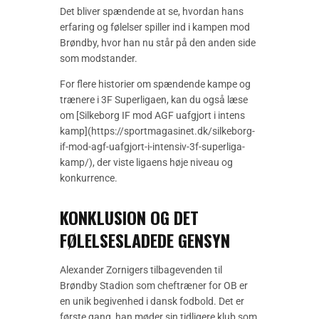
Det bliver spændende at se, hvordan hans
erfaring og følelser spiller ind i kampen mod
Brøndby, hvor han nu står på den anden side
som modstander.
For flere historier om spændende kampe og
trænere i 3F Superligaen, kan du også læse
om [Silkeborg IF mod AGF uafgjort i intens
kamp](https://sportmagasinet.dk/silkeborg-
if-mod-agf-uafgjort-i-intensiv-3f-superliga-
kamp/), der viste ligaens høje niveau og
konkurrence.
KONKLUSION OG DET
FØLELSESLADEDE GENSYN
Alexander Zornigers tilbagevenden til
Brøndby Stadion som cheftræner for OB er
en unik begivenhed i dansk fodbold. Det er
første gang, han møder sin tidligere klub som