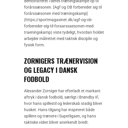
demonstreret i deres træningskampe op til
forårssæsonen. [Agf og OB forbereder sig til
forårssæsonen med træningskamp]
(https://sportmagasinet.dk/agf-og-ob-
forbereder-sig-til-foraarssaesonen-med-
traeningskamp) viste tydeligt, hvordan holdet
arbejder målrettet med taktisk disciplin og
fysisk form.
ZORNIGERS TRÆNERVISION
OG LEGACY I DANSK
FODBOLD
Alexander Zorniger har efterladt et markant
aftryk i dansk fodbold, særligt i Brøndby IF,
hvor hans spillestil og lederskab stadig bliver
husket. Hans tilgang har inspireret både
spillere og trænere i Superligaen, og hans
taktiske viden bliver anerkendt bredt.