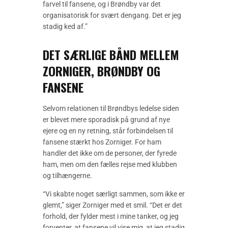
farvel til fansene, og i Brøndby var det
organisatorisk for svært dengang. Det er jeg
stadig ked af.”
DET SÆRLIGE BÅND MELLEM
ZORNIGER, BRØNDBY OG
FANSENE
Selvom relationen til Brøndbys ledelse siden
er blevet mere sporadisk på grund af nye
ejere og en ny retning, står forbindelsen til
fansene stærkt hos Zorniger. For ham
handler det ikke om de personer, der fyrede
ham, men om den fælles rejse med klubben
og tilhængerne.
“Vi skabte noget særligt sammen, som ikke er
glemt,” siger Zorniger med et smil. “Det er det
forhold, der fylder mest i mine tanker, og jeg
forventer, at fansene vil vise mig, at jeg stadig