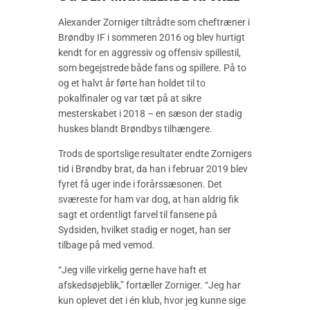
Alexander Zorniger tiltrådte som cheftræner i
Brøndby IF i sommeren 2016 og blev hurtigt
kendt for en aggressiv og offensiv spillestil,
som begejstrede både fans og spillere. På to
og et halvt år førte han holdet til to
pokalfinaler og var tæt på at sikre
mesterskabet i 2018 – en sæson der stadig
huskes blandt Brøndbys tilhængere.
Trods de sportslige resultater endte Zornigers
tid i Brøndby brat, da han i februar 2019 blev
fyret få uger inde i forårssæsonen. Det
sværeste for ham var dog, at han aldrig fik
sagt et ordentligt farvel til fansene på
Sydsiden, hvilket stadig er noget, han ser
tilbage på med vemod.
“Jeg ville virkelig gerne have haft et
afskedsøjeblik,” fortæller Zorniger. “Jeg har
kun oplevet det i én klub, hvor jeg kunne sige