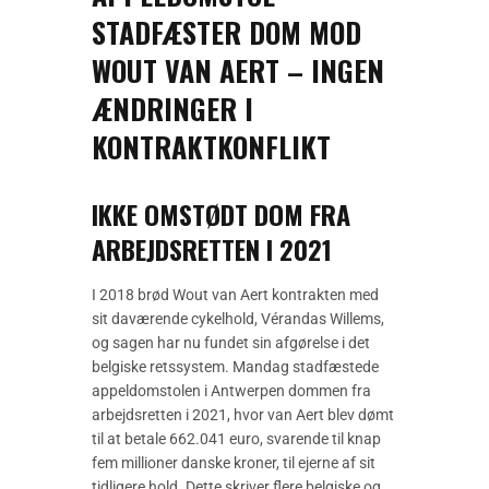
STADFÆSTER DOM MOD
WOUT VAN AERT – INGEN
ÆNDRINGER I
KONTRAKTKONFLIKT
IKKE OMSTØDT DOM FRA
ARBEJDSRETTEN I 2021
I 2018 brød Wout van Aert kontrakten med
sit daværende cykelhold, Vérandas Willems,
og sagen har nu fundet sin afgørelse i det
belgiske retssystem. Mandag stadfæstede
appeldomstolen i Antwerpen dommen fra
arbejdsretten i 2021, hvor van Aert blev dømt
til at betale 662.041 euro, svarende til knap
fem millioner danske kroner, til ejerne af sit
tidligere hold. Dette skriver flere belgiske og