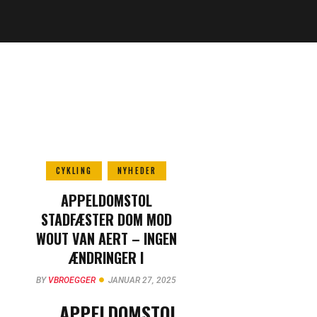
CYKLING
NYHEDER
APPELDOMSTOL
STADFÆSTER DOM MOD
WOUT VAN AERT – INGEN
ÆNDRINGER I
KONTRAKTKONFLIKT
BY
VBROEGGER
JANUAR 27, 2025
APPELDOMSTOL