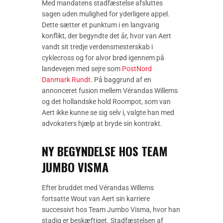
Med mandatens stadfæstelse afsluttes
sagen uden mulighed for yderligere appel.
Dette sætter et punktum i en langvarig
konflikt, der begyndte det år, hvor van Aert
vandt sit tredje verdensmesterskab i
cyklecross og for alvor brød igennem på
landevejen med sejre som
PostNord
Danmark Rundt
. På baggrund af en
annonceret fusion mellem Vérandas Willems
og det hollandske hold Roompot, som van
Aert ikke kunne se sig selv i, valgte han med
advokaters hjælp at bryde sin kontrakt.
NY BEGYNDELSE HOS TEAM
JUMBO VISMA
Efter bruddet med Vérandas Willems
fortsatte Wout van Aert sin karriere
successivt hos Team Jumbo Visma, hvor han
stadig er beskæftiget. Stadfæstelsen af