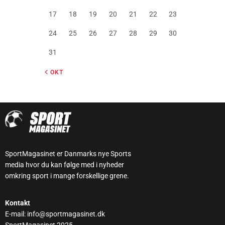
17
18
19
20
21
22
23
24
25
26
27
28
29
30
31
« OKT
SportMagasinet er Danmarks nye Sports
media hvor du kan følge med i nyheder
omkring sport i mange forskellige grene.
Kontakt
E-mail: info@sportmagasinet.dk
SportMagasinet 2025