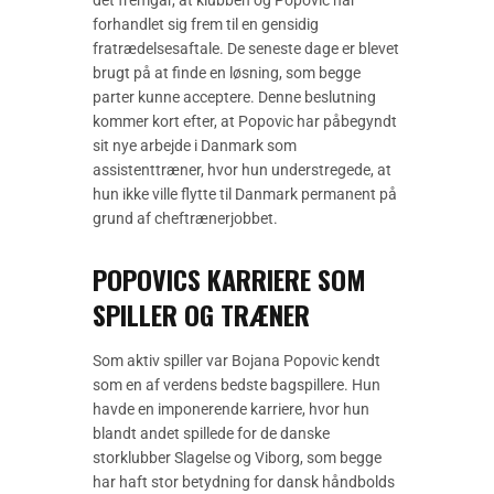
det fremgår, at klubben og Popovic har
forhandlet sig frem til en gensidig
fratrædelsesaftale. De seneste dage er blevet
brugt på at finde en løsning, som begge
parter kunne acceptere. Denne beslutning
kommer kort efter, at Popovic har påbegyndt
sit nye arbejde i Danmark som
assistenttræner, hvor hun understregede, at
hun ikke ville flytte til Danmark permanent på
grund af cheftrænerjobbet.
POPOVICS KARRIERE SOM
SPILLER OG TRÆNER
Som aktiv spiller var Bojana Popovic kendt
som en af verdens bedste bagspillere. Hun
havde en imponerende karriere, hvor hun
blandt andet spillede for de danske
storklubber Slagelse og Viborg, som begge
har haft stor betydning for dansk håndbolds