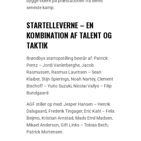
bygge videre på præstationen fra deres
seneste kamp.
STARTELLEVERNE – EN
KOMBINATION AF TALENT OG
TAKTIK
Brøndbys startopstilling består af: Patrick
Pentz – Jordi Vanlerberghe, Jacob
Rasmussen, Rasmus Lauritsen – Sean
Klaiber, Stijn Spierings, Noah Nartey, Clement
Bischoff – Yuito Suzuki, Nicolai Vallys – Filip
Bundgaard.
AGF stiller op med: Jesper Hansen – Henrik
Dalsgaard, Frederik Tingager, Eric Kahl – Felix
Beijmo, Kristian Arnstad, Mads Emil Madsen,
Mikael Anderson, Gift Links – Tobias Bech,
Patrick Mortensen.