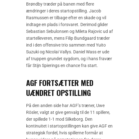
Brøndby træder på banen med flere
ændringer i deres startopstilling. Jacob
Rasmussen er tilbage efter en skade og vil
indtage en plads i forsvaret. Derimod glider
Sebastian Sebulonsen og Mileta Rajovic ud af
startelleveren, mens Filip Bundgaard træder
ind i den offensive trio sammen med Yuito
Suzuki og Nicolai Vallys. Daniel Wass er ude
af truppen grundet sygdom, og i hans fravær
får Stijn Spierings en chance fra start.
AGF FORTSÆTTER MED
UÆNDRET OPSTILLING
På den anden side har AGF’s træner, Uwe
Rösler, valgt at give genvalg til de 11 spillere,
der spillede 1-1 mod Silkeborg. Den
kontinuitet i startopstillingen kan give AGF en
strategisk fordel, hvis spillerne formår at