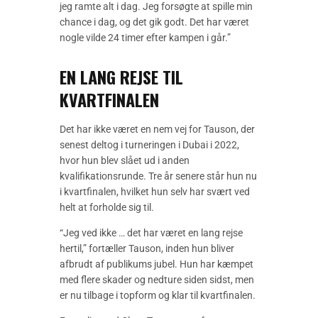
jeg ramte alt i dag. Jeg forsøgte at spille min
chance i dag, og det gik godt. Det har været
nogle vilde 24 timer efter kampen i går.”
EN LANG REJSE TIL
KVARTFINALEN
Det har ikke været en nem vej for Tauson, der
senest deltog i turneringen i Dubai i 2022,
hvor hun blev slået ud i anden
kvalifikationsrunde. Tre år senere står hun nu
i kvartfinalen, hvilket hun selv har svært ved
helt at forholde sig til.
“Jeg ved ikke … det har været en lang rejse
hertil,” fortæller Tauson, inden hun bliver
afbrudt af publikums jubel. Hun har kæmpet
med flere skader og nedture siden sidst, men
er nu tilbage i topform og klar til kvartfinalen.