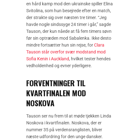
en hård kamp mod den ukrainske spiller Elina
Svitolina, som hun besejrede efter en match,
der strakte sig over næsten tre timer. “Jeg
havde nogle sindssyge 24 timer i går,” sagde
Tauson, der kun nåede at få fem timers søvn
før sin optræden mod Sabalenka. Ikke desto
mindre fortsætter hun sin rejse, for
Clara
Tauson står overfor svær modstand mod
Sofia Kenin i Auckland
, hvilket tester hendes
vedholdenhed og evner yderligere.
FORVENTNINGER TIL
KVARTFINALEN MOD
NOSKOVA
Tauson ser nu frem til at møde tjekken Linda
Noskova i kvartfinalen. Noskova, der er
nummer 35 på verdensranglisten, bliver
næste udfordring for den unge dansker.