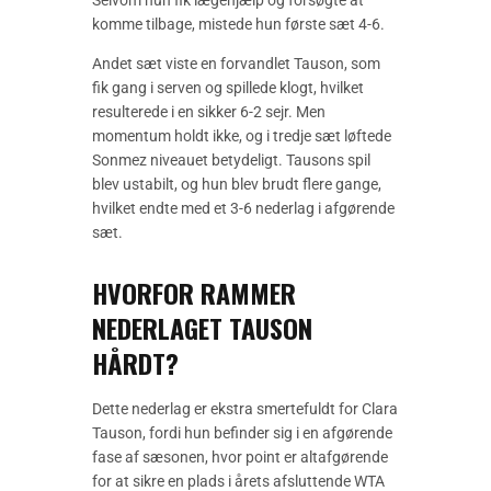
Selvom hun fik lægehjælp og forsøgte at
komme tilbage, mistede hun første sæt 4-6.
Andet sæt viste en forvandlet Tauson, som
fik gang i serven og spillede klogt, hvilket
resulterede i en sikker 6-2 sejr. Men
momentum holdt ikke, og i tredje sæt løftede
Sonmez niveauet betydeligt. Tausons spil
blev ustabilt, og hun blev brudt flere gange,
hvilket endte med et 3-6 nederlag i afgørende
sæt.
HVORFOR RAMMER
NEDERLAGET TAUSON
HÅRDT?
Dette nederlag er ekstra smertefuldt for Clara
Tauson, fordi hun befinder sig i en afgørende
fase af sæsonen, hvor point er altafgørende
for at sikre en plads i årets afsluttende WTA