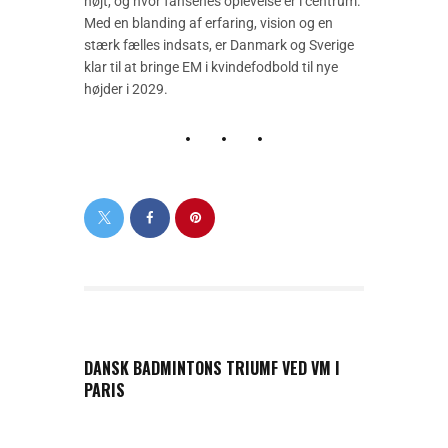
højt, og hvor fansenes oplevelse er i centrum.
Med en blanding af erfaring, vision og en
stærk fælles indsats, er Danmark og Sverige
klar til at bringe EM i kvindefodbold til nye
højder i 2029.
PREVIOUS POST
DANSK BADMINTONS TRIUMF VED VM I
PARIS
NEXT POST