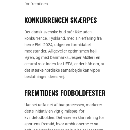
for fremtiden.
KONKURRENCEN SKÆRPES
Det dansk-svenske bud står ikke uden
konkurrence. Tyskland, med sin erfaring fra
herre-EM i 2024, udgør en formidabel
modstander. Alligevel er optimismen høj i
lejren, og med Danmarks Jesper Møller i en
central rolle inden for UEFA, er der håb om, at
det stærke nordiske samarbejde kan vippe
beslutningen deres vej.
FREMTIDENS FODBOLDFESTER
Uanset udfaldet af budprocessen, markerer
dette initiativ en vigtig milepæl for
kvindefodbolden. Det viser en klar retning for
sportens fremtid, hvor ambitionerne er sat