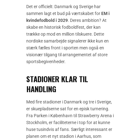
Det er officielt: Danmark og Sverige har
sammen lagt et bud på værtskabet for
EM i
kvindefodbold i 2029
. Deres ambition? At
skabe en historisk fodboldfest, der kan
trække op mod en million tilskuere. Dette
nordiske samarbejde signalerer ikke kun en
stærk fælles front i sporten men også en
visionær tilgang til arrangementet af store
sportsbegivenheder.
STADIONER KLAR TIL
HANDLING
Med fire stadioner i Danmark og tre i Sverige,
er skuepladserne sat for en episk turnering.
Fra Parken i København til Strawberry Arena i
Stockholm, er faciliteterne i top for at kunne
huse tusindvis af fans. Særligt interessant er
planen om et nyt stadion i Aarhus, som