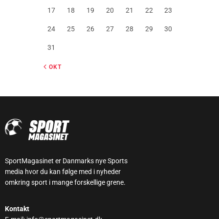
17
18
19
20
21
22
23
24
25
26
27
28
29
30
31
« OKT
SportMagasinet er Danmarks nye Sports
media hvor du kan følge med i nyheder
omkring sport i mange forskellige grene.
Kontakt