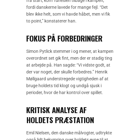
fra start, kom Tunesien tilbage i kampen,
fordi danskerne lavede for mange fejl. “Det
blev ikke helt, som vi havde håbet, men vi fik
to point,” konstaterer han.
FOKUS PÅ FORBEDRINGER
Simon Pytlick stemmer i og mener, at kampen
overordnet set gik fint, men der er stadig ting
at arbejde på. Han sagde: “Vi vidste godt, at
der var noget, der skulle forbedres.” Henrik
Møllgaard understregede vigtigheden af at
bruge holdets tid klogt og undgå sjusk i
perioder, hvor de har kontrol over spillet.
KRITISK ANALYSE AF
HOLDETS PRÆSTATION
Emil Nielsen, den danske målvogter, udtrykte
også lidt bekymring over holdets evne til at