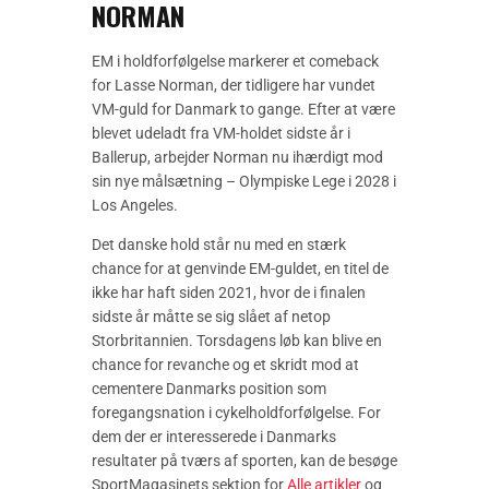
NORMAN
EM i holdforfølgelse markerer et comeback
for Lasse Norman, der tidligere har vundet
VM-guld for Danmark to gange. Efter at være
blevet udeladt fra VM-holdet sidste år i
Ballerup, arbejder Norman nu ihærdigt mod
sin nye målsætning – Olympiske Lege i 2028 i
Los Angeles.
Det danske hold står nu med en stærk
chance for at genvinde EM-guldet, en titel de
ikke har haft siden 2021, hvor de i finalen
sidste år måtte se sig slået af netop
Storbritannien. Torsdagens løb kan blive en
chance for revanche og et skridt mod at
cementere Danmarks position som
foregangsnation i cykelholdforfølgelse. For
dem der er interesserede i Danmarks
resultater på tværs af sporten, kan de besøge
SportMagasinets sektion for
Alle artikler
og