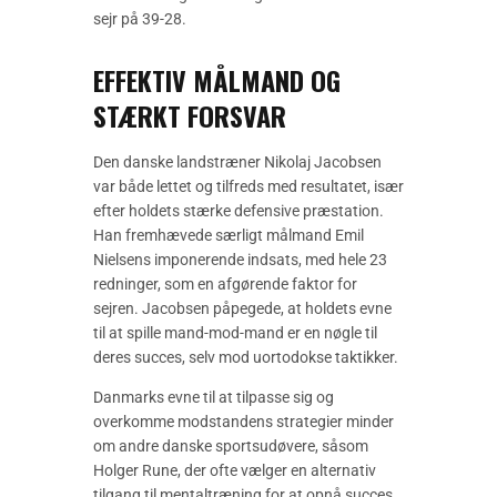
sejr på 39-28.
EFFEKTIV MÅLMAND OG
STÆRKT FORSVAR
Den danske landstræner Nikolaj Jacobsen
var både lettet og tilfreds med resultatet, især
efter holdets stærke defensive præstation.
Han fremhævede særligt målmand Emil
Nielsens imponerende indsats, med hele 23
redninger, som en afgørende faktor for
sejren. Jacobsen påpegede, at holdets evne
til at spille mand-mod-mand er en nøgle til
deres succes, selv mod uortodokse taktikker.
Danmarks evne til at tilpasse sig og
overkomme modstandens strategier minder
om andre danske sportsudøvere, såsom
Holger Rune, der ofte vælger en alternativ
tilgang til mentaltræning for at opnå succes