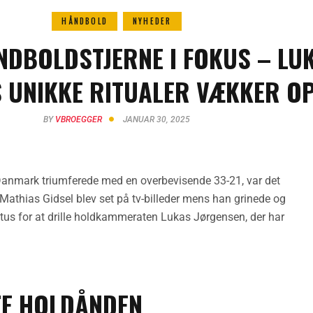
HÅNDBOLD
NYHEDER
NDBOLDSTJERNE I FOKUS – LU
 UNIKKE RITUALER VÆKKER OP
BY
VBROEGGER
JANUAR 30, 2025
r Danmark triumferede med en overbevisende 33-21, var det
Mathias Gidsel blev set på tv-billeder mens han grinede og
us for at drille holdkammeraten Lukas Jørgensen, der har
FTE HOLDÅNDEN