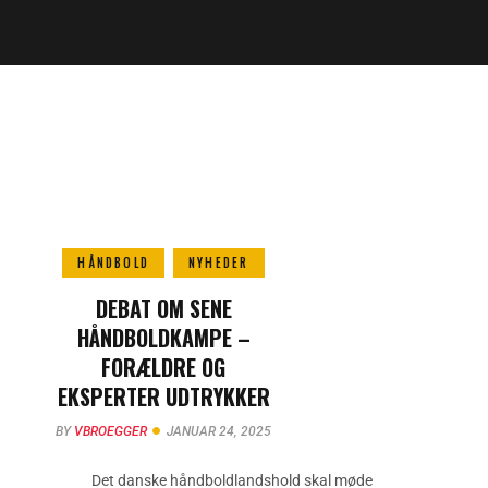
HÅNDBOLD
NYHEDER
DEBAT OM SENE
HÅNDBOLDKAMPE –
FORÆLDRE OG
EKSPERTER UDTRYKKER
BEKYMRING
BY
VBROEGGER
JANUAR 24, 2025
Det danske håndboldlandshold skal møde