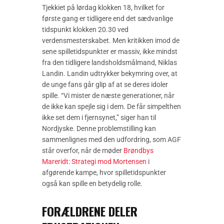
Tjekkiet på lørdag klokken 18, hvilket for
første gang er tidligere end det sædvanlige
tidspunkt klokken 20.30 ved
verdensmesterskabet. Men kritikken imod de
sene spilletidspunkter er massiv, ikke mindst
fra den tidligere landsholdsmålmand, Niklas
Landin. Landin udtrykker bekymring over, at
de unge fans går glip af at se deres idoler
spille. “Vi mister de næste generationer, når
de ikke kan spejle sig i dem. De får simpelthen
ikke set dem i fjernsynet,” siger han til
Nordjyske. Denne problemstilling kan
sammenlignes med den udfordring, som AGF
står overfor, når de møder
Brøndbys
Mareridt: Strategi mod Mortensen
i
afgørende kampe, hvor spilletidspunkter
også kan spille en betydelig rolle.
FORÆLDRENE DELER