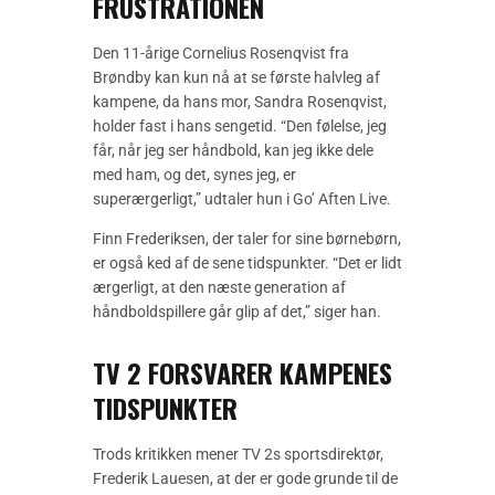
FRUSTRATIONEN
Den 11-årige Cornelius Rosenqvist fra
Brøndby kan kun nå at se første halvleg af
kampene, da hans mor, Sandra Rosenqvist,
holder fast i hans sengetid. “Den følelse, jeg
får, når jeg ser håndbold, kan jeg ikke dele
med ham, og det, synes jeg, er
superærgerligt,” udtaler hun i Go’ Aften Live.
Finn Frederiksen, der taler for sine børnebørn,
er også ked af de sene tidspunkter. “Det er lidt
ærgerligt, at den næste generation af
håndboldspillere går glip af det,” siger han.
TV 2 FORSVARER KAMPENES
TIDSPUNKTER
Trods kritikken mener TV 2s sportsdirektør,
Frederik Lauesen, at der er gode grunde til de