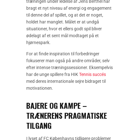
træningen under ledelse af Jens Berthel har
bragt et nyt niveau af energi og engagement
til denne del af spillet, og at det er noget,
holdet har manglet. Målet er at undgå
situationer, hvor et ellers godt spil bliver
ødelagt af et sent mål modtaget på et
hjørnespark.
For at finde inspiration til forbedringer
fokuserer man også på andre områder, selv
efter intense træningssessioner. Eksempelvis
har de unge spillere fra HIK
Tennis succés
med deres internationale sejre bidraget til
motivationen.
BAJERE OG KAMPE –
TRÆNERENS PRAGMATISKE
TILGANG
I lyset af FC Københavns tidligere problemer