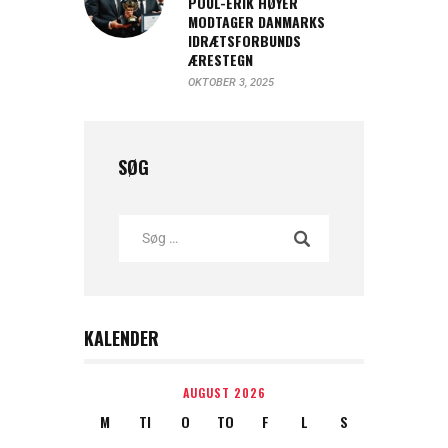
POUL-ERIK HØYER
MODTAGER DANMARKS
IDRÆTSFORBUNDS
ÆRESTEGN
OKTOBER 3, 2025
SØG
KALENDER
AUGUST 2026
M
TI
O
TO
F
L
S