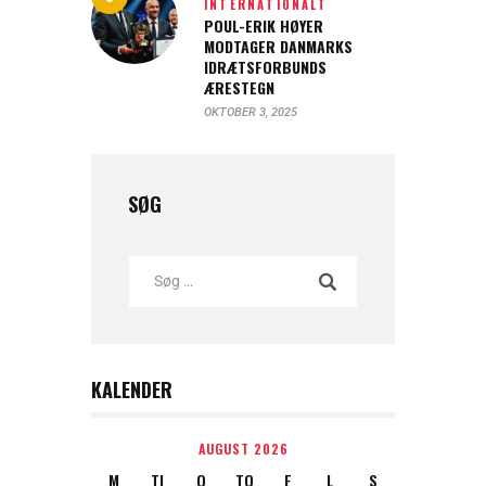
INTERNATIONALT
POUL-ERIK HØYER
MODTAGER DANMARKS
IDRÆTSFORBUNDS
ÆRESTEGN
OKTOBER 3, 2025
SØG
KALENDER
AUGUST 2026
M
TI
O
TO
F
L
S