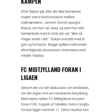
KAMPEN
Efter fløjten gik, blev der ikke bemærket
nogen større konfrontation mellem
målmændene. Jannich Storch spurgte
Buksa, om han var okay, og som han selv
bemærkede med et smil; der var “ikke så
meget andet i det”. Buksa svarede med et
grin og fortsatte. Begge spillere nedtonede
efterfølgende situationen i interviews med
mediet Viaplay.
FC MIDTJYLLAND FORAN I
LIGAEN
Selvom der var lidt diskussion om kendelsen,
var der ingen tvivl om resultatets betydning.
Med sejren rykker FC Midtjylland tre point
foran FCK i toppen af tabellen, mens Lyngby
fortsat ligger nummer 11. Dette resultat kan