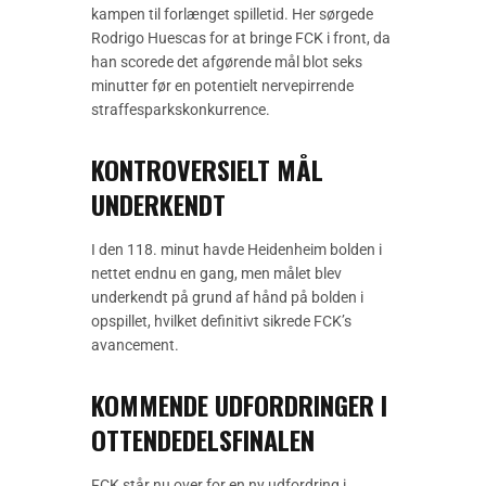
kampen til forlænget spilletid. Her sørgede
Rodrigo Huescas for at bringe FCK i front, da
han scorede det afgørende mål blot seks
minutter før en potentielt nervepirrende
straffesparkskonkurrence.
KONTROVERSIELT MÅL
UNDERKENDT
I den 118. minut havde Heidenheim bolden i
nettet endnu en gang, men målet blev
underkendt på grund af hånd på bolden i
opspillet, hvilket definitivt sikrede FCK’s
avancement.
KOMMENDE UDFORDRINGER I
OTTENDEDELSFINALEN
FCK står nu over for en ny udfordring i