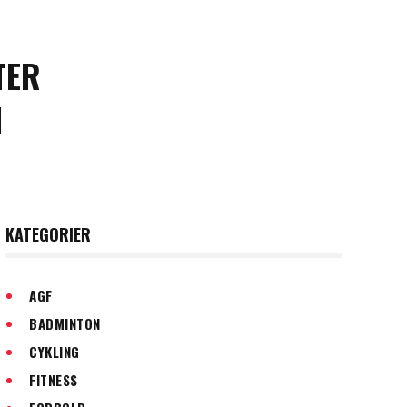
TER
N
KATEGORIER
AGF
BADMINTON
CYKLING
FITNESS