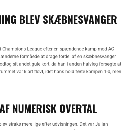
NING BLEV SKÆBNESVANGER
rne i Champions League efter en spændende kamp mod AC
hollænderne formåede at drage fordel af en skæbnesvanger
odtog sit andet gule kort, da han i anden halvleg forsøgte at
rummet var klart flovt, idet hans hold førte kampen 1-0, men
AF NUMERISK OVERTAL
ev straks mere lige efter udvisningen. Det var Julian