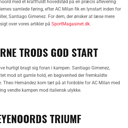
yenoord med et kraftfuldt hovedstød på en præcis aflevering
nes samlede føring, efter AC Milan fik en lynstart inden for
iller, Santiago Gimenez. For dem, der ønsker at læse mere
gt over vores artikler på
SportMagasinet.dk
.
ERNE TRODS GOD START
ve hurtigt bragt sig foran i kampen. Santiago Gimenez,
nettet mod sit gamle hold, en begivenhed der fremkaldte
rne. Theo Hernández kom tæt på at fordoble for AC Milan med
ning vendte kampen mod italiensk ulykke.
FEYENOORDS TRIUMF