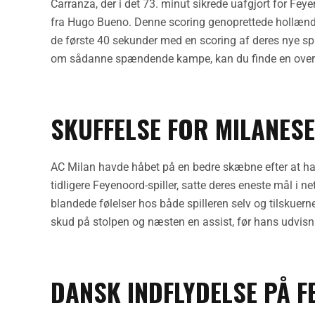
Carranza, der i det 73. minut sikrede uafgjort for Fe
fra Hugo Bueno. Denne scoring genoprettede hollænder
de første 40 sekunder med en scoring af deres nye sp
om sådanne spændende kampe, kan du finde en oversi
SKUFFELSE FOR MILANES
AC Milan havde håbet på en bedre skæbne efter at ha
tidligere Feyenoord-spiller, satte deres eneste mål i 
blandede følelser hos både spilleren selv og tilskue
skud på stolpen og næsten en assist, før hans udvis
DANSK INDFLYDELSE PÅ 