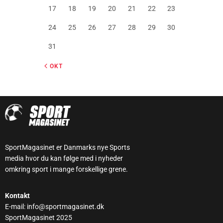
17
18
19
20
21
22
23
24
25
26
27
28
29
30
31
« OKT
SportMagasinet er Danmarks nye Sports
media hvor du kan følge med i nyheder
omkring sport i mange forskellige grene.
Kontakt
E-mail: info@sportmagasinet.dk
SportMagasinet 2025