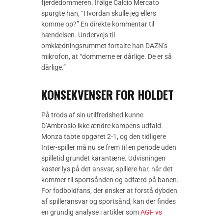
fjerdedommeren. Ifølge Calcio Mercato
spurgte han, “Hvordan skulle jeg ellers
komme op?” En direkte kommentar til
hændelsen. Undervejs til
omklædningsrummet fortalte han DAZN’s
mikrofon, at “dommerne er dårlige. De er så
dårlige.”
KONSEKVENSER FOR HOLDET
På trods af sin utilfredshed kunne
D’Ambrosio ikke ændre kampens udfald.
Monza tabte opgøret 2-1, og den tidligere
Inter-spiller må nu se frem til en periode uden
spilletid grundet karantæne. Udvisningen
kaster lys på det ansvar, spillere har, når det
kommer til sportsånden og adfærd på banen.
For fodboldfans, der ønsker at forstå dybden
af spilleransvar og sportsånd, kan der findes
en grundig analyse i artikler som
AGF vs