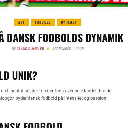
AGF
FODBOLD
NYHEDER
Å DANSK FODBOLDS DYNAMIK
BY
CLAUDIA MØLLER
SEPTEMBER 1, 2025
LD UNIK?
urel institution, der forener fans over hele landet. Fra de
lopgør, byder dansk fodbold på intensitet og passion.
DANSK FODBOLD