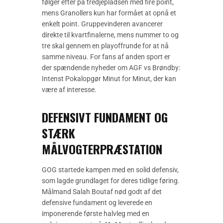
følger efter på tredjepladsen med fire point,
mens Granollers kun har formået at opnå et
enkelt point. Gruppevinderen avancerer
direkte til kvartfinalerne, mens nummer to og
tre skal gennem en playoffrunde for at nå
samme niveau. For fans af anden sport er
der spændende nyheder om AGF vs Brøndby:
Intenst Pokalopgør Minut for Minut, der kan
være af interesse.
DEFENSIVT FUNDAMENT OG
STÆRK
MÅLVOGTERPRÆSTATION
GOG startede kampen med en solid defensiv,
som lagde grundlaget for deres tidlige føring.
Målmand Salah Boutaf nød godt af det
defensive fundament og leverede en
imponerende første halvleg med en