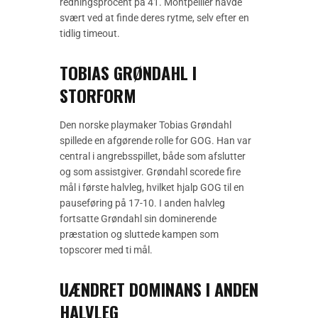
redningsprocent på 41. Montpellier havde
svært ved at finde deres rytme, selv efter en
tidlig timeout.
TOBIAS GRØNDAHL I
STORFORM
Den norske playmaker Tobias Grøndahl
spillede en afgørende rolle for GOG. Han var
central i angrebsspillet, både som afslutter
og som assistgiver. Grøndahl scorede fire
mål i første halvleg, hvilket hjalp GOG til en
pauseføring på 17-10. I anden halvleg
fortsatte Grøndahl sin dominerende
præstation og sluttede kampen som
topscorer med ti mål.
UÆNDRET DOMINANS I ANDEN
HALVLEG