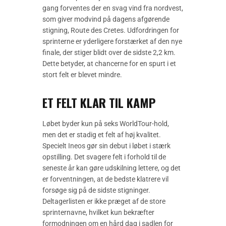
gang forventes der en svag vind fra nordvest,
som giver modvind på dagens afgørende
stigning, Route des Cretes. Udfordringen for
sprinterne er yderligere forstærket af den nye
finale, der stiger blidt over de sidste 2,2 km.
Dette betyder, at chancerne for en spurt i et
stort felt er blevet mindre.
ET FELT KLAR TIL KAMP
Løbet byder kun på seks WorldTour-hold,
men det er stadig et felt af høj kvalitet.
Specielt Ineos gør sin debut i løbet i stærk
opstilling. Det svagere felt i forhold til de
seneste år kan gøre udskilning lettere, og det
er forventningen, at de bedste klatrere vil
forsøge sig på de sidste stigninger.
Deltagerlisten er ikke præget af de store
sprinternavne, hvilket kun bekræfter
formodningen om en hård dag i sadlen for