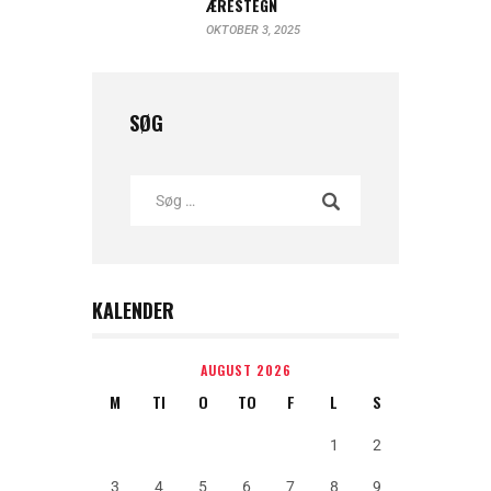
ÆRESTEGN
OKTOBER 3, 2025
SØG
KALENDER
AUGUST 2026
M
TI
O
TO
F
L
S
1
2
3
4
5
6
7
8
9