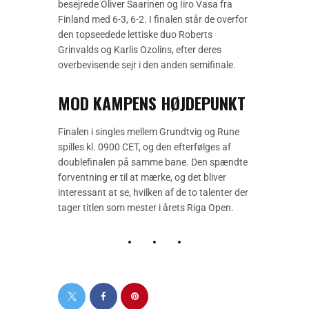
besejrede Oliver Saarinen og Iiro Vasa fra
Finland med 6-3, 6-2. I finalen står de overfor
den topseedede lettiske duo Roberts
Grinvalds og Karlis Ozolins, efter deres
overbevisende sejr i den anden semifinale.
MOD KAMPENS HØJDEPUNKT
Finalen i singles mellem Grundtvig og Rune
spilles kl. 0900 CET, og den efterfølges af
doublefinalen på samme bane. Den spændte
forventning er til at mærke, og det bliver
interessant at se, hvilken af de to talenter der
tager titlen som mester i årets Riga Open.