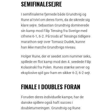
SEMIFINALESEJRE
I semifinalerne fjernede både Grundtvig og
Rune al tvivl om deres form, da de sikrede sig
klare sejre. Sebastian Grundtvig dominerede
sin kamp mod Filip Tensing fra Sverige med
cifrene 6-1, 6-2. På trods af Tensings tidligere
marathon-sejr over Tomasz Dudek, kunne
han ikke matche Grundtvigs niveau.
Holger Rune, der er seedet som nummer seks,
spillede en flot kamp mod den 4. seedede Filip
Kolasinski fra Polen. Runes stærke server og
eksplosive spil gav ham en sikker 6-2, 6-2 sejr.
FINALE I DOUBLES FORAN
Foruden deres individuelle kampe, har de
danske spillere også haft succes i
doubleturneringen. Grundtvig og Rune