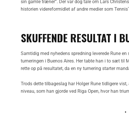
sin gamle træner”. Der var dog tale om Lars Christen
historien videreformidlet af andre medier som Tenni
SKUFFENDE RESULTAT I B
Samtidig med nyhedens spredning leverede Rune en sk
turneringen i Buenos Aires. Her tabte han i to sæt ti
rette op på resultatet, da en ny turnering starter mand
Trods dette tilbageslag har Holger Rune tidligere vist
niveau, som han gjorde ved Riga Open, hvor han trium