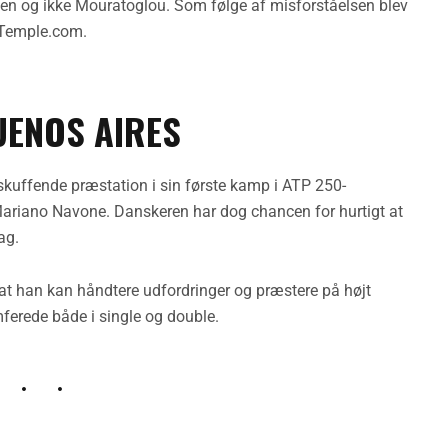
sen og ikke Mouratoglou. Som følge af misforståelsen blev
sTemple.com.
UENOS AIRES
uffende præstation i sin første kamp i ATP 250-
l Mariano Navone. Danskeren har dog chancen for hurtigt at
ag.
, at han kan håndtere udfordringer og præstere på højt
ferede både i single og double.