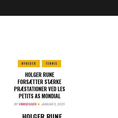
NYHEDER
TENNIS
HOLGER RUNE
FORSÆTTER STÆRKE
PRÆSTATIONER VED LES
PETITS AS MONDIAL
LACOSTE 2017
BY
VBROEGGER
JANUAR 3, 2025
HOLGER RUNE