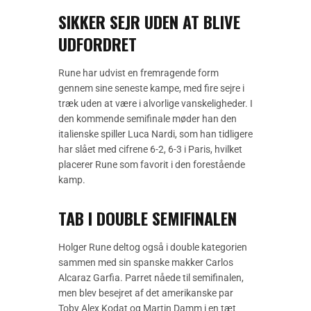
SIKKER SEJR UDEN AT BLIVE
UDFORDRET
Rune har udvist en fremragende form
gennem sine seneste kampe, med fire sejre i
træk uden at være i alvorlige vanskeligheder. I
den kommende semifinale møder han den
italienske spiller Luca Nardi, som han tidligere
har slået med cifrene 6-2, 6-3 i Paris, hvilket
placerer Rune som favorit i den forestående
kamp.
TAB I DOUBLE SEMIFINALEN
Holger Rune deltog også i double kategorien
sammen med sin spanske makker Carlos
Alcaraz Garfia. Parret nåede til semifinalen,
men blev besejret af det amerikanske par
Toby Alex Kodat og Martin Damm i en tæt