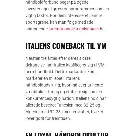
håndboldforbund peger på øgede
investeringer i græsrodsprogrammer som en
vigtig faktor. For dem interesseret i andre
sportsgrene, kan man følge med i de
spændende
internationale tennisfinaler
her.
ITALIENS COMEBACK TIL VM
Næsten tre årtier efter deres sidste
deltagelse, har Italien kvalificeret sig til VM i
herrehåndbold. Dette markante skridt
markerer en milepæl i Italiens
håndboldudvikling, hvor målet er at hente
værdifuld erfaring og etablere sig som en
konkurrencedygtig nation. Italiens hold har
allerede besejret Tunesien med 32-25 og
Algeriet med 32-23 i mesterskabet, hvilket
lover godt for fremtiden.
EN LOYAL HÅNDBOLDKULTUR