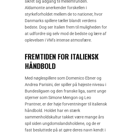
sikret sig adgang til mellemrunden.
Aldamonte anerkender forskellen i
styrkeforholdet mellem de to nationer, hvor
Danmarks spillere tæller blandt verdens
bedste. Dog ser Italien frem til muligheden for
at udfordre sig selv mod de bedste og lære af
oplevelsen i VM’s intense atmosfære.
FREMTIDEN FOR ITALIENSK
HÅNDBOLD
Med nøglespillere som Domenico Ebner og
Andrea Parisini, der spiller på højeste niveau i
Bundesligaen og den franske liga, samt unge
stjerner som Simone Mengon og Leo
Prantner, er der høje forventninger til italiensk
håndbold. Holdet har en stærk
sammenholdskultur takket være mange års
spil siden ungdomslandsholdene, og de er
fast besluttede på at gøre deres navn kendt i