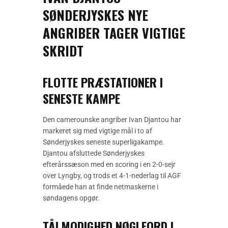
SØNDERJYSKES NYE
ANGRIBER TAGER VIGTIGE
SKRIDT
FLOTTE PRÆSTATIONER I
SENESTE KAMPE
Den camerounske angriber Ivan Djantou har
markeret sig med vigtige mål i to af
Sønderjyskes seneste superligakampe.
Djantou afsluttede Sønderjyskes
efterårssæson med en scoring i en 2-0-sejr
over Lyngby, og trods et 4-1-nederlag til AGF
formåede han at finde netmaskerne i
søndagens opgør.
TÅLMODIGHED NØGLEORD I