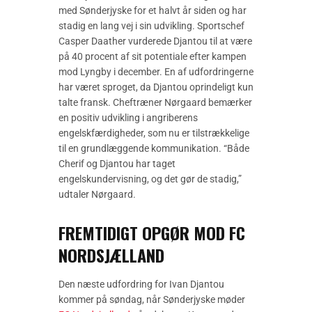
med Sønderjyske for et halvt år siden og har
stadig en lang vej i sin udvikling. Sportschef
Casper Daather vurderede Djantou til at være
på 40 procent af sit potentiale efter kampen
mod Lyngby i december. En af udfordringerne
har været sproget, da Djantou oprindeligt kun
talte fransk. Cheftræner Nørgaard bemærker
en positiv udvikling i angriberens
engelskfærdigheder, som nu er tilstrækkelige
til en grundlæggende kommunikation. “Både
Cherif og Djantou har taget
engelskundervisning, og det gør de stadig,”
udtaler Nørgaard.
FREMTIDIGT OPGØR MOD FC
NORDSJÆLLAND
Den næste udfordring for Ivan Djantou
kommer på søndag, når Sønderjyske møder