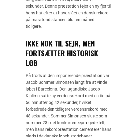
sekunder. Denne præstation føjer en ny fjer til
hans hat efter at have slået en dansk rekord
på maratondistancen blot en måned
tidligere.
IKKE NOK TIL SEJR, MEN
FORTSÆTTER HISTORISK
LØB
På trods af den imponerende præstation var
Jacob Sommer Simonsen langt fra at vinde
løbet i Barcelona. Den ugandiske Jacob
Kiplimo satte ny verdensrekord med en tid på
56 minutter og 42 sekunder, hvilket
forbedrede den tidligere verdensrekord med
48 sekunder. Sommer Simonsen slutte som
nummer 23 i det konkurrenceprægede felt,
men hans rekordpræstation cementerer hans
plads i de danske løbehistoriebøger.