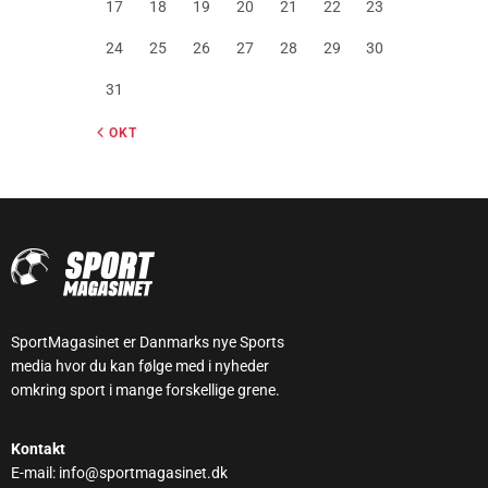
17
18
19
20
21
22
23
24
25
26
27
28
29
30
31
« OKT
SportMagasinet er Danmarks nye Sports
media hvor du kan følge med i nyheder
omkring sport i mange forskellige grene.
Kontakt
E-mail: info@sportmagasinet.dk