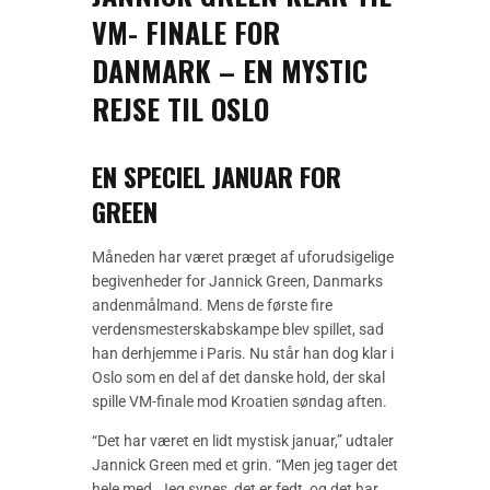
VM- FINALE FOR
DANMARK – EN MYSTIC
REJSE TIL OSLO
EN SPECIEL JANUAR FOR
GREEN
Måneden har været præget af uforudsigelige
begivenheder for Jannick Green, Danmarks
andenmålmand. Mens de første fire
verdensmesterskabskampe blev spillet, sad
han derhjemme i Paris. Nu står han dog klar i
Oslo som en del af det danske hold, der skal
spille VM-finale mod Kroatien søndag aften.
“Det har været en lidt mystisk januar,” udtaler
Jannick Green med et grin. “Men jeg tager det
hele med. Jeg synes, det er fedt, og det har