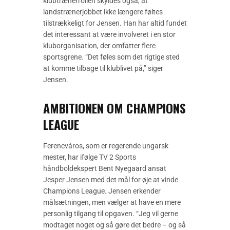
klubtrænerrollen skyldes også, at
landstrænerjobbet ikke længere føltes
tilstrækkeligt for Jensen. Han har altid fundet
det interessant at være involveret i en stor
kluborganisation, der omfatter flere
sportsgrene. “Det føles som det rigtige sted
at komme tilbage til klublivet på,” siger
Jensen.
AMBITIONEN OM CHAMPIONS
LEAGUE
Ferencváros, som er regerende ungarsk
mester, har ifølge TV 2 Sports
håndboldekspert Bent Nyegaard ansat
Jesper Jensen med det mål for øje at vinde
Champions League. Jensen erkender
målsætningen, men vælger at have en mere
personlig tilgang til opgaven. “Jeg vil gerne
modtaget noget og så gøre det bedre – og så