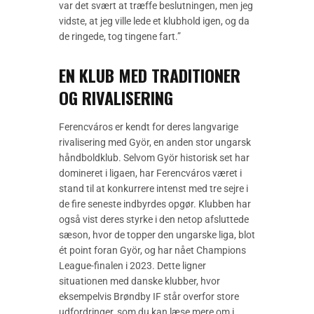
var det svært at træffe beslutningen, men jeg
vidste, at jeg ville lede et klubhold igen, og da
de ringede, tog tingene fart.”
EN KLUB MED TRADITIONER
OG RIVALISERING
Ferencváros er kendt for deres langvarige
rivalisering med Györ, en anden stor ungarsk
håndboldklub. Selvom Györ historisk set har
domineret i ligaen, har Ferencváros været i
stand til at konkurrere intenst med tre sejre i
de fire seneste indbyrdes opgør. Klubben har
også vist deres styrke i den netop afsluttede
sæson, hvor de topper den ungarske liga, blot
ét point foran Györ, og har nået Champions
League-finalen i 2023. Dette ligner
situationen med danske klubber, hvor
eksempelvis Brøndby IF står overfor store
udfordringer, som du kan læse mere om i