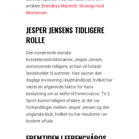
artiklen
Brøndbys Mareridt: Strategi mod
Mortensen
.
JESPER JENSENS TIDLIGERE
ROLLE
Den nuværende danske
kvindelandsholdstræner, Jesper Jensen,
annoncerede tidligere, at han vil forlade
landsholdet til sommer. Han savner den
daglige involvering i klubhåndbold, hvilket har
været en afgørende faktor for hans
beslutning om at skifte til Ferencváros. TV 2
Sport kunne tidligere afsløre, at der var
forhandlinger mellem Jesper Jensen og den
ungarske klub, hvilket nu har resulteret i en
konkret aftale.
FREMTIDEN I FERENCVÁROS