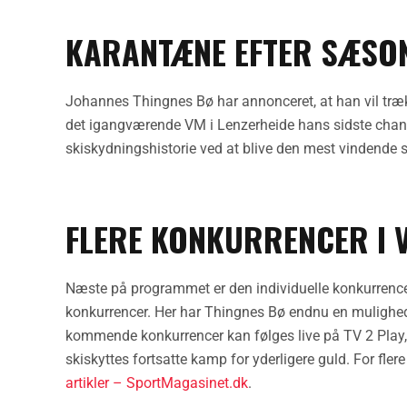
KARANTÆNE EFTER SÆSO
Johannes Thingnes Bø har annonceret, at han vil træk
det igangværende VM i Lenzerheide hans sidste chanc
skiskydningshistorie ved at blive den mest vindende sk
FLERE KONKURRENCER I 
Næste på programmet er den individuelle konkurrence, d
konkurrencer. Her har Thingnes Bø endnu en mulighed
kommende konkurrencer kan følges live på TV 2 Play,
skiskyttes fortsatte kamp for yderligere guld. For fl
artikler – SportMagasinet.dk
.