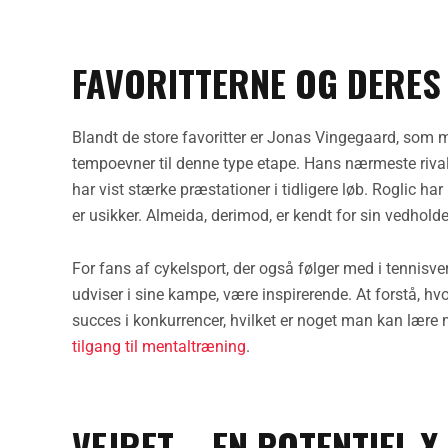
FAVORITTERNE OG DERES
Blandt de store favoritter er Jonas Vingegaard, som 
tempoevner til denne type etape. Hans nærmeste riva
har vist stærke præstationer i tidligere løb. Roglic 
er usikker. Almeida, derimod, er kendt for sin vedhold
For fans af cykelsport, der også følger med i tennisv
udviser i sine kampe, være inspirerende. At forstå, hv
succes i konkurrencer, hvilket er noget man kan lære
tilgang til mentaltræning
.
VEJRET – EN POTENTIEL X