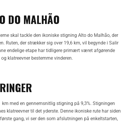
TO DO MALHÃO
terne skal tackle den ikoniske stigning Alto do Malhão, der
n. Ruten, der strækker sig over 19,6 km, vil begynde i Salir
enne endelige etape har tidligere primært været afgørende
- og klatreevner bestemme vinderen.
DRINGER
,1 km med en gennemsnitlig stigning på 9,3%. Stigningen
nes klatreevner til det yderste. Denne ikoniske rute har siden
første gang, vi ser den som afslutningen på enkeltstarten,