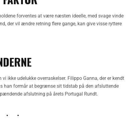
rholdene forventes at være næsten ideelle, med svage vinde
, der vil ændre retning flere gange, kan give visse ryttere
INDERNE
n vi ikke udelukke overraskelser. Filippo Ganna, der er kendt
is han formår at begrænse sit tidstab på den afsluttende
n spændende afslutning på årets Portugal Rundt.