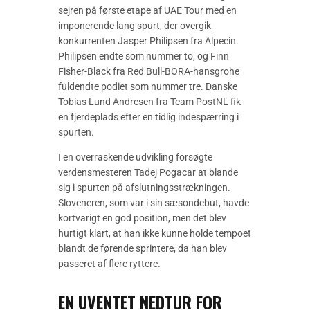
sejren på første etape af UAE Tour med en
imponerende lang spurt, der overgik
konkurrenten Jasper Philipsen fra Alpecin.
Philipsen endte som nummer to, og Finn
Fisher-Black fra Red Bull-BORA-hansgrohe
fuldendte podiet som nummer tre. Danske
Tobias Lund Andresen fra Team PostNL fik
en fjerdeplads efter en tidlig indespærring i
spurten.
I en overraskende udvikling forsøgte
verdensmesteren Tadej Pogacar at blande
sig i spurten på afslutningsstrækningen.
Sloveneren, som var i sin sæsondebut, havde
kortvarigt en god position, men det blev
hurtigt klart, at han ikke kunne holde tempoet
blandt de førende sprintere, da han blev
passeret af flere ryttere.
EN UVENTET NEDTUR FOR