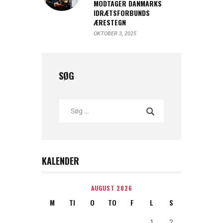
MODTAGER DANMARKS
IDRÆTSFORBUNDS
ÆRESTEGN
OKTOBER 3, 2025
SØG
KALENDER
AUGUST 2026
M
TI
O
TO
F
L
S
1
2