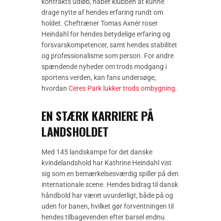
kontrakts udløb, håber klubben at kunne
drage nytte af hendes erfaring rundt om
holdet. Cheftræner Tomas Axnér roser
Heindahl for hendes betydelige erfaring og
forsvarskompetencer, samt hendes stabilitet
og professionalisme som person. For andre
spændende nyheder om trods modgang i
sportens verden, kan fans undersøge,
hvordan
Ceres Park lukker trods ombygning
.
EN STÆRK KARRIERE PÅ
LANDSHOLDET
Med 145 landskampe for det danske
kvindelandshold har Kathrine Heindahl vist
sig som en bemærkelsesværdig spiller på den
internationale scene. Hendes bidrag til dansk
håndbold har været uvurderligt, både på og
uden for banen, hvilket gør forventningen til
hendes tilbagevenden efter barsel endnu