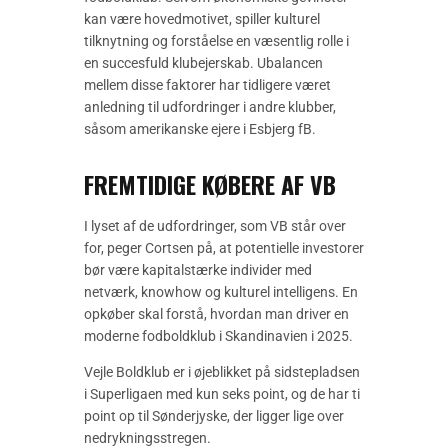
kan være hovedmotivet, spiller kulturel
tilknytning og forståelse en væsentlig rolle i
en succesfuld klubejerskab. Ubalancen
mellem disse faktorer har tidligere været
anledning til udfordringer i andre klubber,
såsom amerikanske ejere i Esbjerg fB.
FREMTIDIGE KØBERE AF VB
I lyset af de udfordringer, som VB står over
for, peger Cortsen på, at potentielle investorer
bør være kapitalstærke individer med
netværk, knowhow og kulturel intelligens. En
opkøber skal forstå, hvordan man driver en
moderne fodboldklub i Skandinavien i 2025.
Vejle Boldklub er i øjeblikket på sidstepladsen
i Superligaen med kun seks point, og de har ti
point op til Sønderjyske, der ligger lige over
nedrykningsstregen.