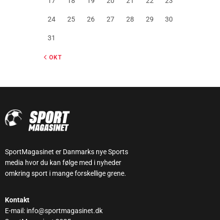
17
18
19
20
21
22
23
24
25
26
27
28
29
30
31
« OKT
SportMagasinet er Danmarks nye Sports
media hvor du kan følge med i nyheder
omkring sport i mange forskellige grene.
Kontakt
E-mail: info@sportmagasinet.dk