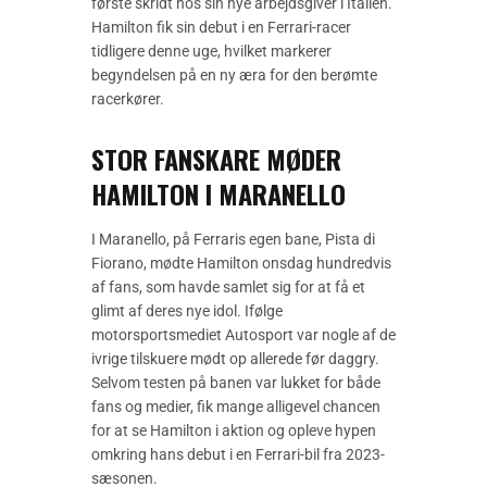
første skridt hos sin nye arbejdsgiver i Italien.
Hamilton fik sin debut i en Ferrari-racer
tidligere denne uge, hvilket markerer
begyndelsen på en ny æra for den berømte
racerkører.
STOR FANSKARE MØDER
HAMILTON I MARANELLO
I Maranello, på Ferraris egen bane, Pista di
Fiorano, mødte Hamilton onsdag hundredvis
af fans, som havde samlet sig for at få et
glimt af deres nye idol. Ifølge
motorsportsmediet Autosport var nogle af de
ivrige tilskuere mødt op allerede før daggry.
Selvom testen på banen var lukket for både
fans og medier, fik mange alligevel chancen
for at se Hamilton i aktion og opleve hypen
omkring hans debut i en Ferrari-bil fra 2023-
sæsonen.