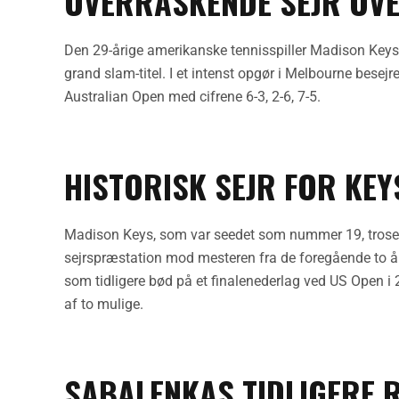
OVERRASKENDE SEJR OV
Den 29-årige amerikanske tennisspiller Madison Keys 
grand slam-titel. I et intenst opgør i Melbourne besej
Australian Open med cifrene 6-3, 2-6, 7-5.
HISTORISK SEJR FOR KEY
Madison Keys, som var seedet som nummer 19, trosed
sejrspræstation mod mesteren fra de foregående to år. 
som tidligere bød på et finalenederlag ved US Open i 
af to mulige.
SABALENKAS TIDLIGERE 