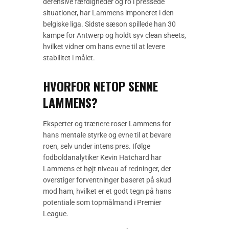
defensive færdigheder og ro i pressede
situationer, har Lammens imponeret i den
belgiske liga. Sidste sæson spillede han 30
kampe for Antwerp og holdt syv clean sheets,
hvilket vidner om hans evne til at levere
stabilitet i målet.
HVORFOR NETOP SENNE
LAMMENS?
Eksperter og trænere roser Lammens for
hans mentale styrke og evne til at bevare
roen, selv under intens pres. Ifølge
fodboldanalytiker Kevin Hatchard har
Lammens et højt niveau af redninger, der
overstiger forventninger baseret på skud
mod ham, hvilket er et godt tegn på hans
potentiale som topmålmand i Premier
League.