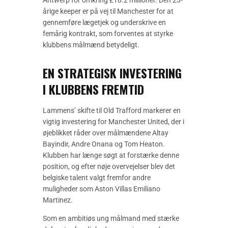
Antwerp for omkring £18.2 millioner. Den 23-
årige keeper er på vej til Manchester for at
gennemføre lægetjek og underskrive en
femårig kontrakt, som forventes at styrke
klubbens målmænd betydeligt.
EN STRATEGISK INVESTERING
I KLUBBENS FREMTID
Lammens’ skifte til Old Trafford markerer en
vigtig investering for Manchester United, der i
øjeblikket råder over målmændene Altay
Bayindir, Andre Onana og Tom Heaton.
Klubben har længe søgt at forstærke denne
position, og efter nøje overvejelser blev det
belgiske talent valgt fremfor andre
muligheder som Aston Villas Emiliano
Martinez.
Som en ambitiøs ung målmand med stærke