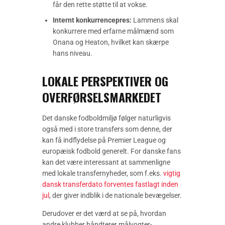
får den rette støtte til at vokse.
Internt konkurrencepres:
Lammens skal
konkurrere med erfarne målmænd som
Onana og Heaton, hvilket kan skærpe
hans niveau.
LOKALE PERSPEKTIVER OG
OVERFØRSELSMARKEDET
Det danske fodboldmiljø følger naturligvis
også med i store transfers som denne, der
kan få indflydelse på Premier League og
europæisk fodbold generelt. For danske fans
kan det være interessant at sammenligne
med lokale transfernyheder, som f.eks.
vigtig
dansk transferdato forventes fastlagt inden
jul
, der giver indblik i de nationale bevægelser.
Derudover er det værd at se på, hvordan
andre klubber håndterer målvogter-