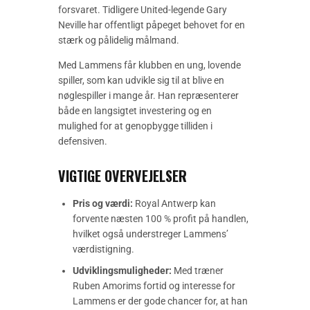
forsvaret. Tidligere United-legende Gary
Neville har offentligt påpeget behovet for en
stærk og pålidelig målmand.
Med Lammens får klubben en ung, lovende
spiller, som kan udvikle sig til at blive en
nøglespiller i mange år. Han repræsenterer
både en langsigtet investering og en
mulighed for at genopbygge tilliden i
defensiven.
VIGTIGE OVERVEJELSER
Pris og værdi:
Royal Antwerp kan
forvente næsten 100 % profit på handlen,
hvilket også understreger Lammens’
værdistigning.
Udviklingsmuligheder:
Med træner
Ruben Amorims fortid og interesse for
Lammens er der gode chancer for, at han