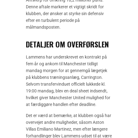
Antwerp for omkring 18,2 millioner pund.
Denne aftale markerer et vigtigt skridt for
klubben, der ønsker at styrke sin defensiv
efter en turbulent periode på
målmandsposten.
DETALJER OM OVERFØRSLEN
Lammens har underskrevet en kontrakt på
fem år og ankom til Manchester tidligt
mandag morgen for at gennemgå lægetjek
på klubbens træningsanlæg, Carrington.
Selvom transfervinduet officielt lukkede kl.
19:00 mandag, blev en deal sheet indsendt,
hvilket giver Manchester United mulighed for
at færdiggøre handlen efter deadline.
Det er værd at bemærke, at klubben også har
overvejet andre muligheder, såsom Aston
Villas Emiliano Martinez, men efter længere
forhandlinger blev Lammens udset til at være