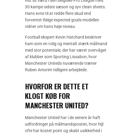
vist sit værd i den belgiske Pro League med
30 kampe sidste sæson og syv clean sheets.
Hans evne til at redde flere skud end
forventet ifølge expected goals-modellen
vidner om hans høje niveau.
Football ekspert Kevin Hatchard beskriver
ham som en rolig og mentalt stærk målmand
med stor potentiale, der har været overvåget
af klubber som Sporting Lissabon, hvor
Manchester Uniteds nuværende træner
Ruben Amorim tidligere arbejdede.
HVORFOR ER DETTE ET
KLOGT KØB FOR
MANCHESTER UNITED?
Manchester United har i de senere år haft
udfordringer på målmandsposten, hvor fejl
ofte har kostet point og skabt usikkerhed i