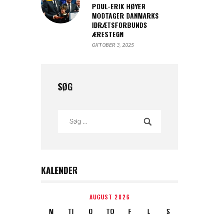
POUL-ERIK HØYER
MODTAGER DANMARKS
IDRÆTSFORBUNDS
ÆRESTEGN
OKTOBER 3, 2025
SØG
KALENDER
AUGUST 2026
M
TI
O
TO
F
L
S