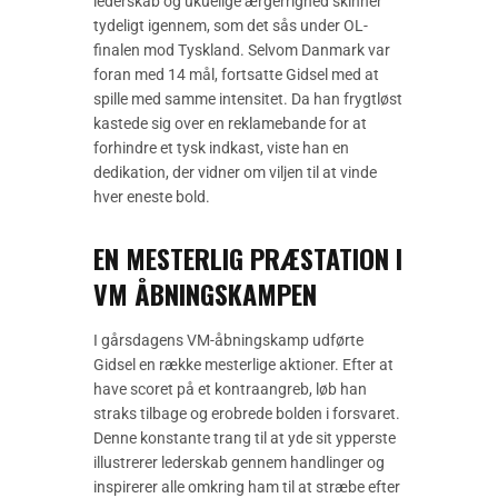
lederskab og ukuelige ærgerrighed skinner
tydeligt igennem, som det sås under OL-
finalen mod Tyskland. Selvom Danmark var
foran med 14 mål, fortsatte Gidsel med at
spille med samme intensitet. Da han frygtløst
kastede sig over en reklamebande for at
forhindre et tysk indkast, viste han en
dedikation, der vidner om viljen til at vinde
hver eneste bold.
EN MESTERLIG PRÆSTATION I
VM ÅBNINGSKAMPEN
I gårsdagens VM-åbningskamp udførte
Gidsel en række mesterlige aktioner. Efter at
have scoret på et kontraangreb, løb han
straks tilbage og erobrede bolden i forsvaret.
Denne konstante trang til at yde sit ypperste
illustrerer lederskab gennem handlinger og
inspirerer alle omkring ham til at stræbe efter