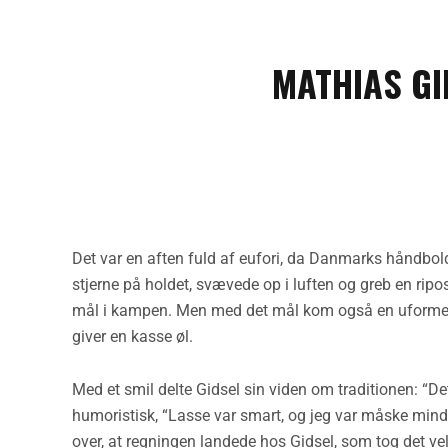
MATHIAS GI
Det var en aften fuld af eufori, da Danmarks håndbol
stjerne på holdet, svævede op i luften og greb en ripo
mål i kampen. Men med det mål kom også en uformel 
giver en kasse øl.
Med et smil delte Gidsel sin viden om traditionen: “De
humoristisk, “Lasse var smart, og jeg var måske min
over, at regningen landede hos Gidsel, som tog det velvil