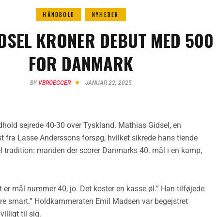
HÅNDBOLD
NYHEDER
DSEL KRONER DEBUT MED 500
FOR DANMARK
BY
VBROEGGER
JANUAR 22, 2025
dhold sejrede 40-30 over Tyskland. Mathias Gidsel, en
st fra Lasse Anderssons forsøg, hvilket sikrede hans tiende
tradition: manden der scorer Danmarks 40. mål i en kamp,
t er mål nummer 40, jo. Det koster en kasse øl.” Han tilføjede
dre smart.” Holdkammeraten Emil Madsen var begejstret
ligt til sig.