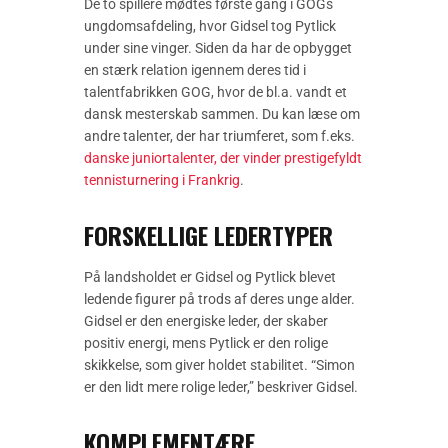
De to spillere mødtes første gang i GOGs
ungdomsafdeling, hvor Gidsel tog Pytlick
under sine vinger. Siden da har de opbygget
en stærk relation igennem deres tid i
talentfabrikken GOG, hvor de bl.a. vandt et
dansk mesterskab sammen. Du kan læse om
andre talenter, der har triumferet, som f.eks.
danske juniortalenter, der vinder prestigefyldt
tennisturnering i Frankrig
.
FORSKELLIGE LEDERTYPER
På landsholdet er Gidsel og Pytlick blevet
ledende figurer på trods af deres unge alder.
Gidsel er den energiske leder, der skaber
positiv energi, mens Pytlick er den rolige
skikkelse, som giver holdet stabilitet. “Simon
er den lidt mere rolige leder,” beskriver Gidsel.
KOMPLEMENTÆRE