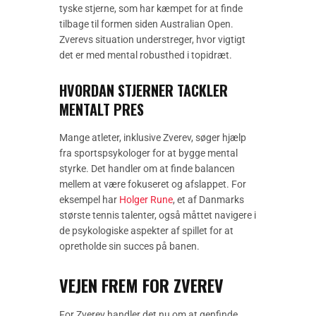
tyske stjerne, som har kæmpet for at finde
tilbage til formen siden Australian Open.
Zverevs situation understreger, hvor vigtigt
det er med mental robusthed i topidræt.
HVORDAN STJERNER TACKLER
MENTALT PRES
Mange atleter, inklusive Zverev, søger hjælp
fra sportspsykologer for at bygge mental
styrke. Det handler om at finde balancen
mellem at være fokuseret og afslappet. For
eksempel har
Holger Rune
, et af Danmarks
største tennis talenter, også måttet navigere i
de psykologiske aspekter af spillet for at
opretholde sin succes på banen.
VEJEN FREM FOR ZVEREV
For Zverev handler det nu om at genfinde