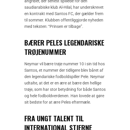
angriber, der senest spillede for den
saudiarabiske klub Al-Hilal, har underskrevet
en kontrakt med Santos FC, der gælder frem
til sommer. Klubben offentliggjorde nyheden
med teksten: “Prinsen er tilbage”.
BÆRER PELES LEGENDARISKE
TRØJENUMMER
Neymar vil bære trøje nummer 10 i sin tid hos
Santos, et nummer der tidligere blev båret af
den legendariske fodboldspiller Pele. Neymar
udtalte, at det er en ære at bære den hellige
trøje, som har stor betydning for både Santos
og hele fodboldverdenen. Han lovede at gøre
sit bedste for at ære Peles eftermæle.
FRA UNGT TALENT TIL
INTERNATIONAL STJERNE