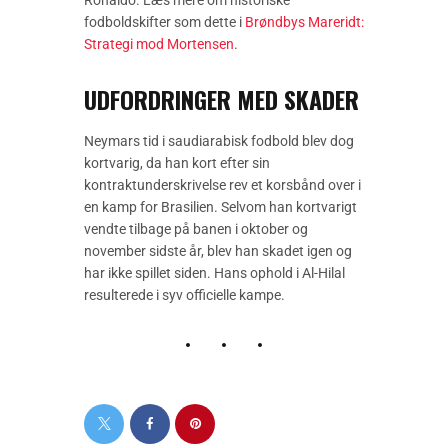
Ronaldo. Læs mere om historiske
fodboldskifter som dette i
Brøndbys Mareridt:
Strategi mod Mortensen
.
UDFORDRINGER MED SKADER
Neymars tid i saudiarabisk fodbold blev dog
kortvarig, da han kort efter sin
kontraktunderskrivelse rev et korsbånd over i
en kamp for Brasilien. Selvom han kortvarigt
vendte tilbage på banen i oktober og
november sidste år, blev han skadet igen og
har ikke spillet siden. Hans ophold i Al-Hilal
resulterede i syv officielle kampe.